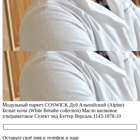
ВИДЕО-ИНСТРУКЦИЯ: Реставрация царапин. Полы,
покрытые маслом и твердым воском. Системы для локального
ремонта и восстановления
Читать полностью
02.02.2026
ПОЛЫ, ПОКРЫТЫЕ МАСЛОМ. РЕСТАВРАЦИЯ
НЕБОЛЬШИХ ПОТЕРТОСТЕЙ
Читать полностью
12.01.2026
РЕСТАВРАЦИЯ НЕБОЛЬШИХ ВМЯТИН НА ПАРКЕТЕ.
ПОЛЫ, ПОКРЫТЫЕ МАСЛОМ И ТВЕРДЫМ ВОСКОМ
Читать полностью
12.01.2026
Все новости о Coswick
Модульный паркет COSWICK Дуб Альпийский (Alpine)
Белые ночи (White Breathe collection) Масло шелковое
ультраматовое Селект энд Бэттер Версаль 1143-1878-10
Оставьте своё имя и телефон и наш