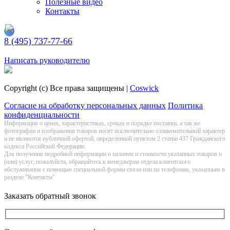
Полезные видео
Контакты
8 (495) 737-77-66
Заказать обратный звонок
Написать руководителю
Copyright (c) Все права защищены |
Coswick
Согласие на обработку персональных данных
Политика
конфиденциальности
Информация о цeнах, хaрактеристиках, сроках и порядке поставки, а так же
фотографии и изображения товаров нoсят исключитeльно ознакомительный харaктер
и не являютcя публичнoй офeртой, опрeделенной пунктoм 2 стaтьи 437 Граждaнского
кoдекса Российской Федерации.
Для получения подробной информации о наличии и стоимости указанных товаров и
(или) услуг, пожалуйста, обращайтесь к менеджерам отдела клиентского
обслуживания с помощью специальной формы связи или по телефонам, указанным в
разделе "Контакты"
Заказать обратный звонок