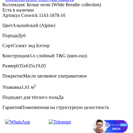
Коллекция:
Белые ночи (White Breathe collection)
Есть в наличии
Артикул Coswick 1143-1878-10
Цвет
Альпийский (Alpine)
Порода
Дуб
Сорт
Селект энд Бэттер
Конструкция
3-х слойный T&G (шип-паз)
Размер
635x635x19,05
Покрытие
Масло шелковое ультраматовое
2
Упаковка
1,61 м
Подходит для тёплого пола
Да
Гарантия
Пожизненная на структурную целостность