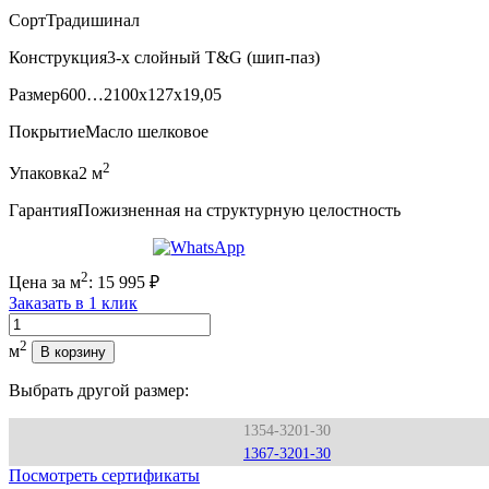
Сорт
Традишинал
Конструкция
3-х слойный T&G (шип-паз)
Размер
600…2100x127x19,05
Покрытие
Масло шелковое
2
Упаковка
2 м
Гарантия
Пожизненная на структурную целостность
2
Цена за м
:
15 995
₽
Заказать в 1 клик
Количество
2
м
В корзину
Выбрать другой размер:
1354-3201-30
1367-3201-30
Посмотреть сертификаты