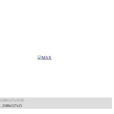
2100x127x19,05
…2100x127x15