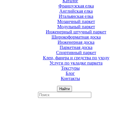
Каталог
Французская елка
Английская елка
Итальянская елка
Мозаичный паркет
Модульный паркет
Инженерный штучный паркет
Широкоформатная доска
Инженерная доска
Паркетная доска
Спортивный паркет
Клеи, фанера и средства по уходу
Услуги по укладке паркета
Текстуры
Блог
Контакты
Найти