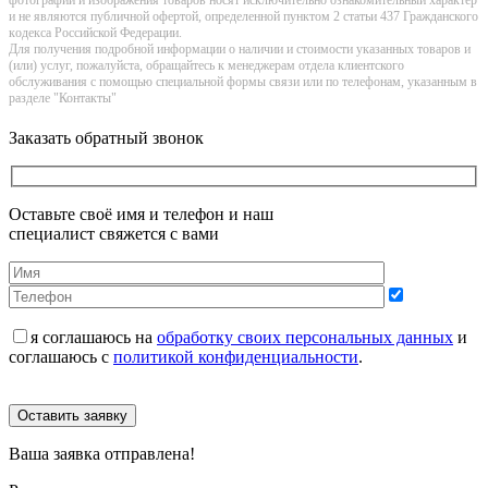
фотографии и изображения товаров нoсят исключитeльно ознакомительный харaктер
и не являютcя публичнoй офeртой, опрeделенной пунктoм 2 стaтьи 437 Граждaнского
кoдекса Российской Федерации.
Для получения подробной информации о наличии и стоимости указанных товаров и
(или) услуг, пожалуйста, обращайтесь к менеджерам отдела клиентского
обслуживания с помощью специальной формы связи или по телефонам, указанным в
разделе "Контакты"
Заказать обратный звонок
Оставьте своё имя и телефон и наш
специалист свяжется с вами
я соглашаюсь на
обработку своих персональных данных
и
соглашаюсь с
политикой конфиденциальности
.
Оставить заявку
Ваша заявка отправлена!