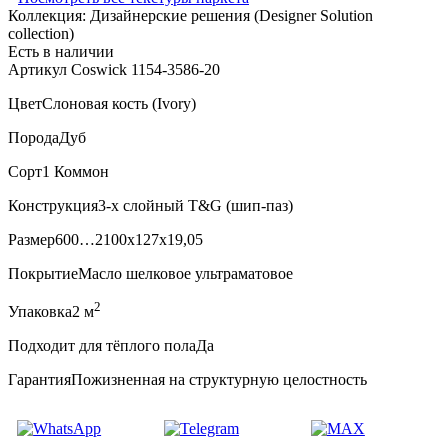
Коллекция:
Дизайнерские решения (Designer Solution
collection)
Есть в наличии
Артикул Coswick 1154-3586-20
Цвет
Слоновая кость (Ivory)
Порода
Дуб
Сорт
1 Коммон
Конструкция
3-х слойный T&G (шип-паз)
Размер
600…2100x127x19,05
Покрытие
Масло шелковое ультраматовое
2
Упаковка
2 м
Подходит для тёплого пола
Да
Гарантия
Пожизненная на структурную целостность