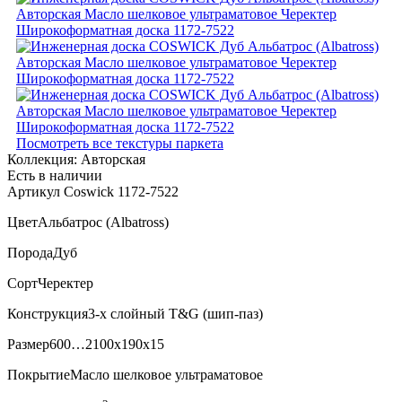
Посмотреть все текстуры паркета
Коллекция:
Авторская
Есть в наличии
Артикул Coswick 1172-7522
Цвет
Альбатрос (Albatross)
Порода
Дуб
Сорт
Черектер
Конструкция
3-х слойный T&G (шип-паз)
Размер
600…2100x190x15
Покрытие
Масло шелковое ультраматовое