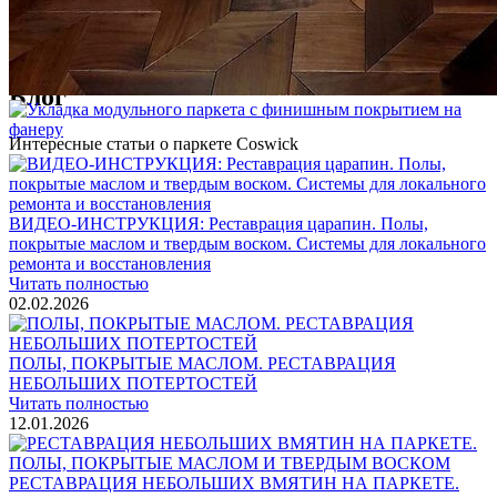
Услуги по реставрации паркета
1 500 ₽
Блог
Интересные статьи о паркете Coswick
ВИДЕО-ИНСТРУКЦИЯ: Реставрация царапин. Полы,
покрытые маслом и твердым воском. Системы для локального
ремонта и восстановления
Читать полностью
02.02.2026
ПОЛЫ, ПОКРЫТЫЕ МАСЛОМ. РЕСТАВРАЦИЯ
НЕБОЛЬШИХ ПОТЕРТОСТЕЙ
Читать полностью
12.01.2026
РЕСТАВРАЦИЯ НЕБОЛЬШИХ ВМЯТИН НА ПАРКЕТЕ.