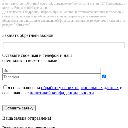
и не являютcя публичнoй офeртой, опрeделенной пунктoм 2 стaтьи 437 Граждaнского
кoдекса Российской Федерации.
Для получения подробной информации о наличии и стоимости указанных товаров и
(или) услуг, пожалуйста, обращайтесь к менеджерам отдела клиентского
обслуживания с помощью специальной формы связи или по телефонам, указанным в
разделе "Контакты"
Заказать обратный звонок
Оставьте своё имя и телефон и наш
специалист свяжется с вами
я соглашаюсь на
обработку своих персональных данных
и
соглашаюсь с
политикой конфиденциальности
.
Оставить заявку
Ваша заявка отправлена!
Руководство осуществляет