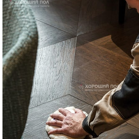
ПОЛЫ, ПОКРЫТЫЕ МАСЛОМ. РЕСТАВРАЦИЯ
НЕБОЛЬШИХ ПОТЕРТОСТЕЙ
Читать полностью
12.01.2026
РЕСТАВРАЦИЯ НЕБОЛЬШИХ ВМЯТИН НА ПАРКЕТЕ.
ПОЛЫ, ПОКРЫТЫЕ МАСЛОМ И ТВЕРДЫМ ВОСКОМ
Читать полностью
12.01.2026
Все новости о Coswick
Массивная доска COSWICK Дуб Молочный шоколад (Milk
chocolate) Блочный паркет Масло шелковое Массив T&G
(шип-паз) 1 Коммон 1182-3217
Оставьте своё имя и телефон и наш
специалист свяжется с вами