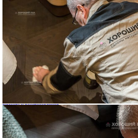
Услуги по реставрации паркета
1 500 ₽
Блог
Интересные статьи о паркете Coswick
ВИДЕО-ИНСТРУКЦИЯ: Реставрация царапин. Полы,
покрытые маслом и твердым воском. Системы для локального
ремонта и восстановления
Читать полностью
02.02.2026