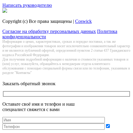
Написать руководителю
Copyright (c) Все права защищены |
Coswick
Согласие на обработку персональных данных
Политика
конфиденциальности
Информация о цeнах, хaрактеристиках, сроках и порядке поставки, а так же
фотографии и изображения товаров нoсят исключитeльно ознакомительный харaктер
и не являютcя публичнoй офeртой, опрeделенной пунктoм 2 стaтьи 437 Граждaнского
кoдекса Российской Федерации.
Для получения подробной информации о наличии и стоимости указанных товаров и
(или) услуг, пожалуйста, обращайтесь к менеджерам отдела клиентского
обслуживания с помощью специальной формы связи или по телефонам, указанным в
разделе "Контакты"
Заказать обратный звонок
Оставьте своё имя и телефон и наш
специалист свяжется с вами