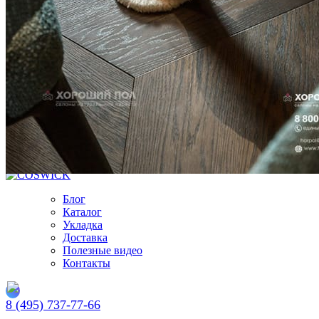
я соглашаюсь на
обработку своих персональных данных
и
соглашаюсь с
политикой конфиденциальности
.
Заказать
Ваш заказ отправлен!
Подбирайте паркет по индивидуальным параметрам
Просто кликайте по этой кнопке
Подобрать паркет
Блог
Каталог
Укладка
Доставка
Полезные видео
Контакты
8 (495) 737-77-66
Заказать обратный звонок